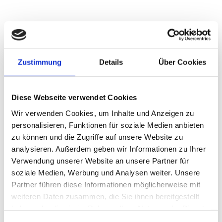
Verkaufscoaching
Zustimmung
Details
Über Cookies
Sie wünschen sich eine gezieltere
Diese Webseite verwendet Cookies
Kundenansprache und bessere Erfolge im
Wir verwenden Cookies, um Inhalte und Anzeigen zu
Verkauf?
personalisieren, Funktionen für soziale Medien anbieten
zu können und die Zugriffe auf unsere Website zu
Mit meinen praxisorientierten Verkaufs- und
analysieren. Außerdem geben wir Informationen zu Ihrer
Prozesscoachings, die auf 40 Jahren Erfahrung
Verwendung unserer Website an unsere Partner für
soziale Medien, Werbung und Analysen weiter. Unsere
im Verkauf aufbauen, helfe ich Ihnen Ihre
Partner führen diese Informationen möglicherweise mit
Zielgruppe auf den Punkt anzusprechen und
weiteren Daten zusammen, die Sie ihnen bereitgestellt
haben oder die sie im Rahmen Ihrer Nutzung der Dienste
betriebsinterne Prozesse zu verbessern.
gesammelt haben.